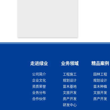
走进绿业
业务领域
精品案例
公司简介
工程施工
园林工程
企业文化
规划设计
规划设计
资质荣誉
苗木基地
苗木种植
业务分布
文旅开发
文旅开发
合作伙伴
房产开发
房产开发
研发中心