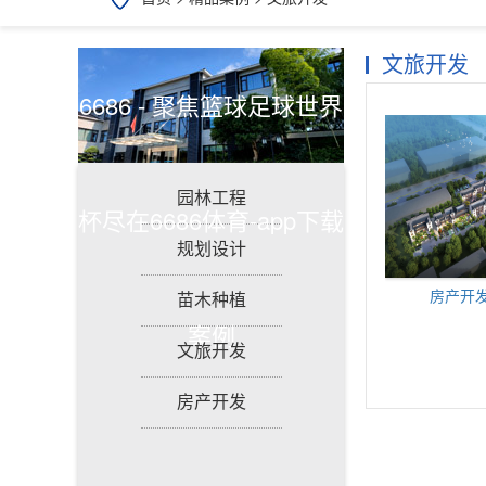
文旅开发
6686 - 聚焦篮球足球世界
园林工程
杯尽在6686体育-app下载
规划设计
房产开
苗木种植
案例
文旅开发
房产开发