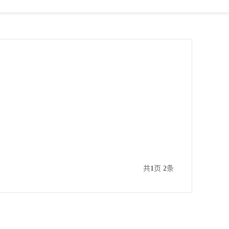
共
1
页
2
条