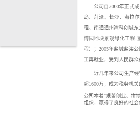
公司自
2000年正
岛、
菏泽、
长沙、海拉尔
程、南通通州湾科创城东
博园地块景观绿化工程
-
程）；
2005年盐城盐
工再就业，受到人民群众
近几年来公司生产经
超1600万，成为税务机
公司本着
"艰苦创业、拼
组织，赢得了良好的社会