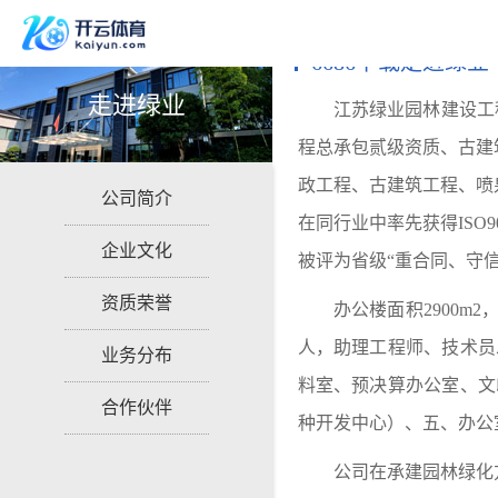
6686下载走进绿业
走进绿业
江苏绿业园林建设工
程总承包贰级资质、古建
政工程、古建筑工程、喷
公司简介
在同行业中率先获得
ISO
企业文化
被评为省级“重合同、守
资质荣誉
办公楼面积
2900
人，助理工程师、技术员
业务分布
料室、预决算办公室、文
合作伙伴
种开发中心）、五、办公
公司在承建园林绿化