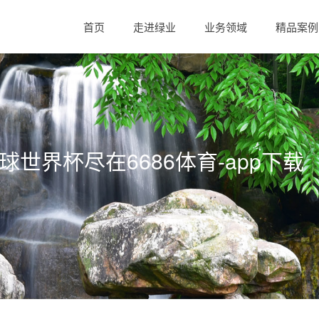
首页
走进绿业
业务领域
精品案例
球足球世界杯尽在6686体育-app下载