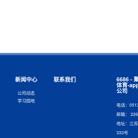
6686 
新闻中心
联系我们
体育-a
公司
公司动态
学习园地
电话：0513
邮箱： 2264
地址：江
333号