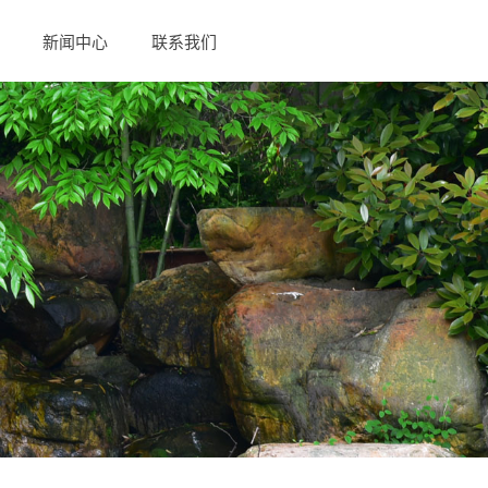
新闻中心
联系我们