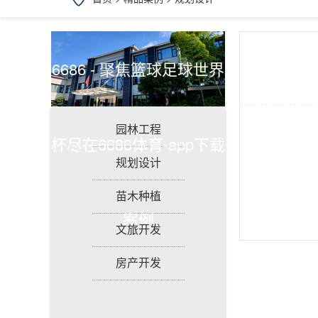
6686 - 聚焦篮球足球世界
园林工程
杯尽在6686体育-app下载
规划设计
苗木种植
案例
文旅开发
房产开发