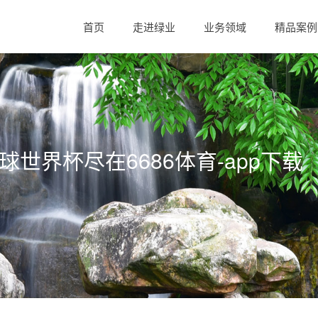
首页
走进绿业
业务领域
精品案例
球足球世界杯尽在6686体育-app下载