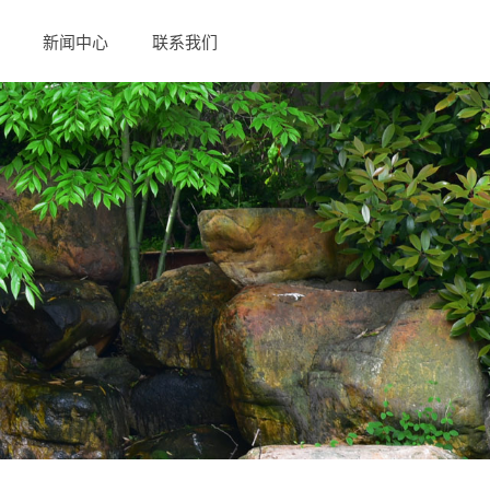
新闻中心
联系我们