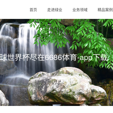
首页
走进绿业
业务领域
精品案例
球足球世界杯尽在6686体育-app下载