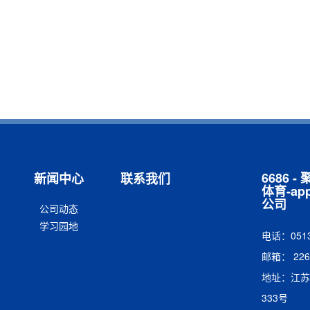
6686 
新闻中心
联系我们
体育-a
公司
公司动态
学习园地
电话：0513
邮箱： 2264
地址：江
333号