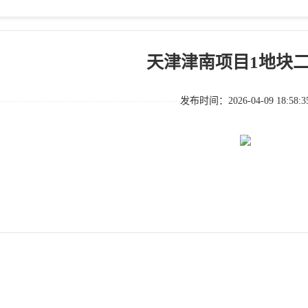
天津津南项目1地块
发布时间：2026-04-09 18:58:3